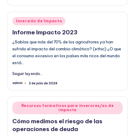
por
Publicado
Inversión de Impacto
en
Informe Impacto 2023
¿Sabías que más del 70% de los agricultores ya han
sufrido el impacto del cambio climático? (ethic) ¿O que
el consumo excesivo en los países más ricos del mundo
está…
Seguir leyendo...
admin
2 de julio de 2024
Publicado
por
Publicado
Recursos formativos para inverores/as de
impacto
en
Cómo medimos el riesgo de las
operaciones de deuda