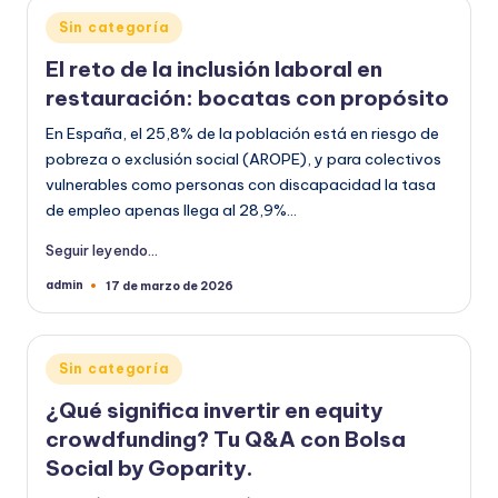
Publicado
Sin categoría
en
El reto de la inclusión laboral en
restauración: bocatas con propósito
En España, el 25,8% de la población está en riesgo de
pobreza o exclusión social (AROPE), y para colectivos
vulnerables como personas con discapacidad la tasa
de empleo apenas llega al 28,9%…
Seguir leyendo...
admin
17 de marzo de 2026
Publicado
por
Publicado
Sin categoría
en
¿Qué significa invertir en equity
crowdfunding? Tu Q&A con Bolsa
Social by Goparity.