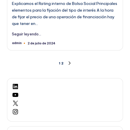
Explicamos el Rating interno de Bolsa Social Principales
elementos para la fijación del tipo de interés A la hora
de fijar el precio de una operación de financiación hay
que tener en…
Seguir leyendo...
admin
2 de julio de 2024
Publicado
por
Paginación
1
2
SIGUIENTE
PÁGINA
de
entradas
LinkedIn
YouTube
X
Instagram