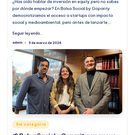
¿Has oído hablar de inversión en equity pero no sabes
por dónde empezar? En Bolsa Social by Goparity
democratizamos el acceso a startups con impacto
social y medioambiental, pero antes de lanzarte,…
Seguir leyendo...
admin
5 de marzo de 2026
Publicado
por
Publicado
Sin categoría
en