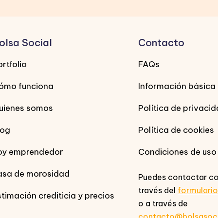
olsa Social
Contacto
rtfolio
FAQs
ómo funciona
Información básica
uienes somos
Política de privaci
log
Política de cookies
oy emprendedor
Condiciones de uso
asa de morosidad
Puedes contactar co
través del
formulari
stimación crediticia y precios
o a través de
contacto@bolsasoc