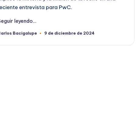
reciente entrevista para PwC.
eguir leyendo...
Carlos Bacigalupe
9 de diciembre de 2024
ublicado
or