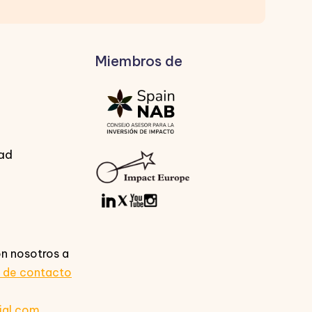
Miembros de
dad
n nosotros a
o de contacto
ial.com
.