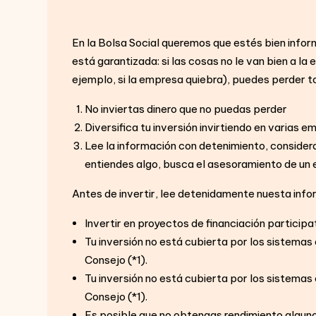
En la Bolsa Social queremos que estés bien infor
está garantizada: si las cosas no le van bien a l
ejemplo, si la empresa quiebra), puedes perder to
No inviertas dinero que no puedas perder
Diversifica tu inversión invirtiendo en varias e
Lee la información con detenimiento, considera
entiendes algo, busca el asesoramiento de un 
Antes de invertir, lee detenidamente nuesta info
Invertir en proyectos de financiación participat
Tu inversión no está cubierta por los sistema
Consejo (*1).
Tu inversión no está cubierta por los sistema
Consejo (*1).
Es posible que no obtengas rendimiento alguno