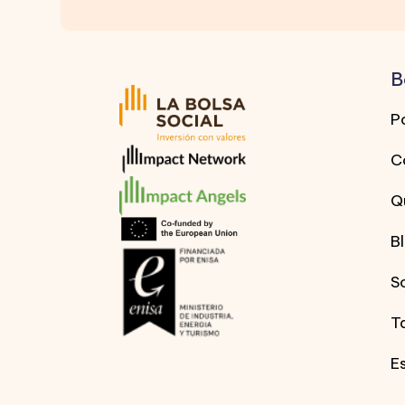
B
Po
C
Q
B
S
T
E