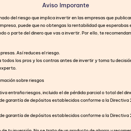
Aviso Imporante
mado del riesgo que implica invertir en las empresas que public
a empresa, puede que no obtengas la rentabilidad que esperabas e,
do o parte del dinero que vas a invertir. Por ello, te recomendam
mpresas. Así reduces el riesgo.
 todos los pros y los contras antes de invertir y toma tu decisi
experto.
rmación sobre riesgos
iva entraña riesgos, incluido el de pérdida parcial o total del din
s de garantía de depósitos establecidos conforme a la Directi
s de garantía de depósitos establecidos conforme a la Directi
 de tu inversión. No se trata de un producto de ahorro y recome