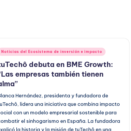
Publicado
Noticias del Ecosistema de inversión e impacto
en
tuTechô debuta en BME Growth:
“Las empresas también tienen
alma”
Blanca Hernández, presidenta y fundadora de
tuTechô, lidera una iniciativa que combina impacto
social con un modelo empresarial sostenible para
combatir el sinhogarismo en España. La fundadora
explicó la historia y la misión de tuTechô en una