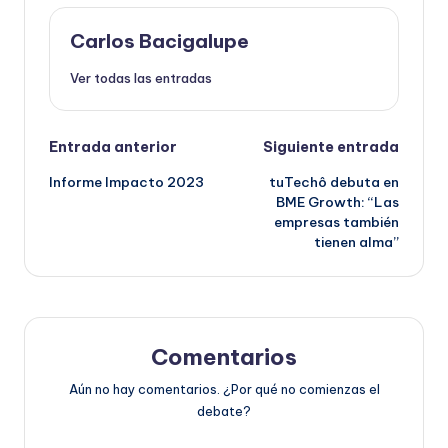
Carlos Bacigalupe
Ver todas las entradas
Navegación
Entrada anterior
Siguiente entrada
Informe Impacto 2023
tuTechô debuta en
de
BME Growth: “Las
empresas también
entradas
tienen alma”
Comentarios
Aún no hay comentarios. ¿Por qué no comienzas el
debate?