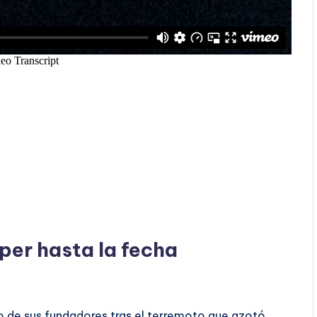
per hasta la fecha
o de sus fundadores tras el terremoto que azotó