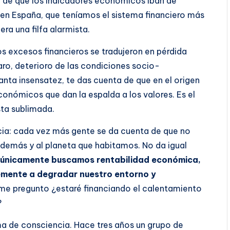
ban de que los indicadores económicos iban de
en España, que teníamos el sistema financiero más
ra una filfa alarmista.
os excesos financieros se tradujeron en pérdida
aro, deterioro de las condiciones socio-
tanta insensatez, te das cuenta de que en el origen
ómicos que dan la espalda a los valores. Es el
sta sublimada.
a: cada vez más gente se da cuenta de que no
 demás y al planeta que habitamos. No da igual
 únicamente buscamos rentabilidad económica,
emente a degradar nuestro entorno y
, me pregunto ¿estaré financiando el calentamiento
?
a de consciencia. Hace tres años un grupo de