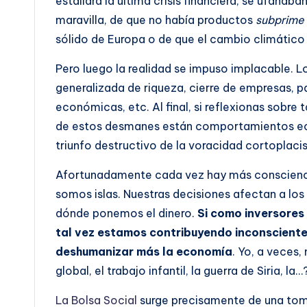
estallara la última crisis financiera, se ufana
maravilla, de que no había productos
subprime
sólido de Europa o de que el cambio climático e
Pero luego la realidad se impuso implacable. L
generalizada de riqueza, cierre de empresas, p
económicas, etc. Al final, si reflexionas sobre 
de estos desmanes están comportamientos econ
triunfo destructivo de la voracidad cortoplaci
Afortunadamente cada vez hay más conscienci
somos islas. Nuestras decisiones afectan a los
dónde ponemos el dinero.
Si como inversores
tal vez estamos contribuyendo inconscient
deshumanizar más la economía
. Yo, a veces
global, el trabajo infantil, la guerra de Siria, la…
La Bolsa Social
surge precisamente de una tom